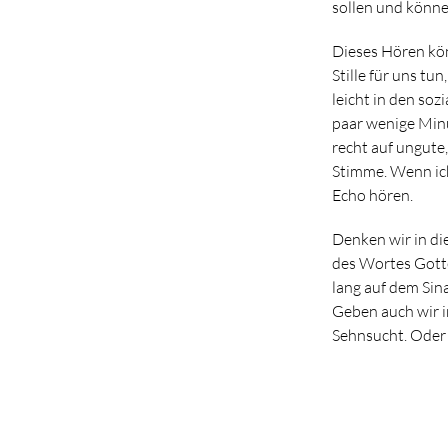
sollen und könne
Dieses Hören kön
Stille für uns tu
leicht in den soz
paar wenige Minu
recht auf ungute,
Stimme. Wenn ich
Echo hören.
Denken wir in die
des Wortes Gotte
lang auf dem Sina
Geben auch wir i
Sehnsucht. Oder w