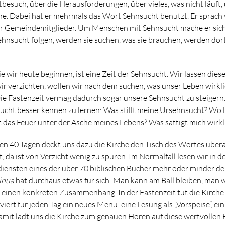
besuch, über die Herausforderungen, über vieles, was nicht läuft,
. Dabei hat er mehrmals das Wort Sehnsucht benutzt. Er sprach 
er Gemeindemitglieder. Um Menschen mit Sehnsucht mache er sich
ehnsucht folgen, werden sie suchen, was sie brauchen, werden dor
ie wir heute beginnen, ist eine Zeit der Sehnsucht. Wir lassen dies
wir verzichten, wollen wir nach dem suchen, was unser Leben wirkli
ie Fastenzeit vermag dadurch sogar unsere Sehnsucht zu steigern.
cht besser kennen zu lernen: Was stillt meine Ursehnsucht? Wo li
 das Feuer unter der Asche meines Lebens? Was sättigt mich wirkl
 40 Tagen deckt uns dazu die Kirche den Tisch des Wortes übera
t, da ist von Verzicht wenig zu spüren. Im Normalfall lesen wir in d
ensten eines der über 70 biblischen Bücher mehr oder minder der
tinua
hat durchaus etwas für sich: Man kann am Ball bleiben, man 
inen konkreten Zusammenhang. In der Fastenzeit tut die Kirche d
rviert für jeden Tag ein neues Menü: eine Lesung als „Vorspeise“, ei
amit lädt uns die Kirche zum genauen Hören auf diese wertvollen Bi