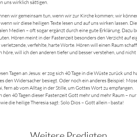
n uns wirklich sättigen.
nen wir gemeinsam tun, wenn wir zur Kirche kommen; wir können
n, wenn wir diese heiligen Texte lesen und auf uns wirken lassen. Die
ialen Medien – oft sogar ergänzt durch eine gute Erklärung. Dazu b
ten. Hören meint in der Fastenzeit besonders den Verzicht auf ei
 verletzende, verfehlte, harte Worte. Hören will einen Raum schaf
 höre, will ich den anderen tiefer und besser verstehen, und nicht
sen Tagen an Jesus: er zog sich 40 Tage in die Wüste zurück und h
s den Widersacher besiegt. Oder noch ein anderes Beispiel: Mose
i, fern ab vom Alltag in der Stille, um Gottes Wort zu empfangen.
n den 40 Tagen dieser Fastenzeit Gott mehr und mehr Raum – nur e
ie die heilige Theresia sagt: Solo Dios – Gott allein - basta!
Weitere Predigten