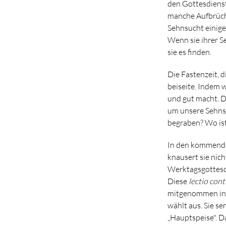
den Gottesdienst
manche Aufbrüche
Sehnsucht einig
Wenn sie ihrer S
sie es finden.
Die Fastenzeit, d
beiseite. Indem 
und gut macht. D
um unsere Sehnsu
begraben? Wo ist
In den kommenden
knausert sie nich
Werktagsgottesdi
Diese
lectio con
mitgenommen in e
wählt aus. Sie se
„Hauptspeise". D