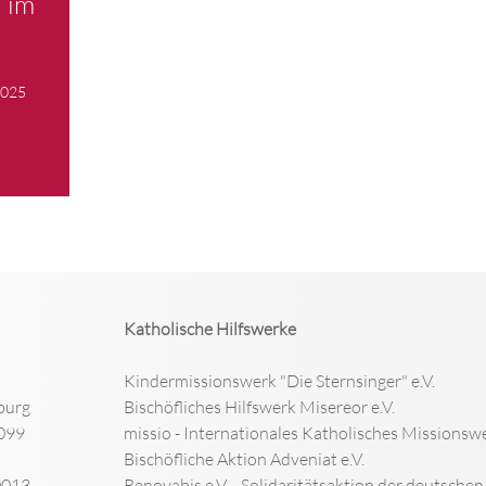
 im
2025
Katholische Hilfswerke
Kindermissionswerk "Die Sternsinger" e.V.
burg
Bischöfliches Hilfswerk Misereor e.V.
099
missio - Internationales Katholisches Missionswe
Bischöfliche Aktion Adveniat e.V.
0013
Renovabis e.V. - Solidaritätsaktion der deutsche