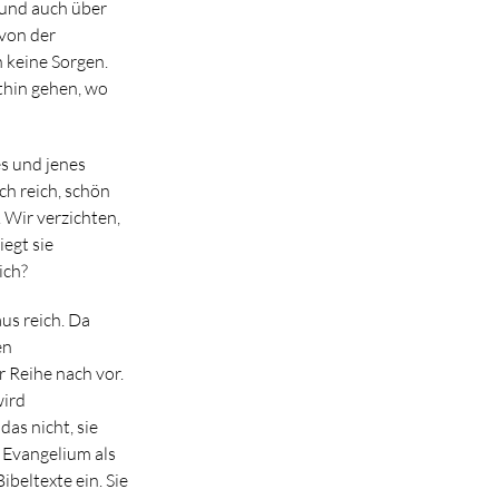
 und auch über
von der
 keine Sorgen.
thin gehen, wo
es und jenes
ch reich, schön
 Wir verzichten,
egt sie
ich?
us reich. Da
en
 Reihe nach vor.
wird
as nicht, sie
n Evangelium als
beltexte ein. Sie