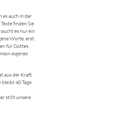
 es auch in der
 Texte finden Sie
raucht es nur ein
gene Worte, erst
fen für Gottes
 mein eigenes
at aus der Kraft
 bleibt 40 Tage
r stillt unsere