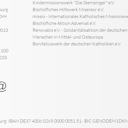
Kindermissionswerk "Die Sternsinger" e.V.
burg
Bischöfliches Hilfswerk Misereor e.V.
099
missio - Internationales Katholisches Missionswe
Bischöfliche Aktion Adveniat e.V.
0013
Renovabis e.V. - Solidaritätsaktion der deutsche
Menschen in Mittel- und Osteuropa
Bonifatiuswerk der deutschen Katholiken e.V.
-100
-233
urg: IBAN DE37 4006 0265 0000 0051 51 · BIC GENODEM1DKM