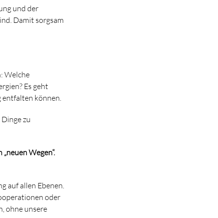
tung und der
sind. Damit sorgsam
n: Welche
rgien? Es geht
g entfalten können.
 Dinge zu
ch „neuen Wegen“.
ng auf allen Ebenen.
 Kooperationen oder
n, ohne unsere