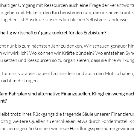
chhaltiger Umgang mit Ressourcen auch eine Frage der Verantwor
r gehen mit Mitteln, den Kirchensteuern um, die uns anvertraut 
ugehen, ist Ausdruck unseres kirchlichen Selbstverständnisses.
altig wirtschaften“ ganz konkret für das Erzbistum?
cht nur bis zum nächsten Jahr zu denken. Wir schauen genauer hi
n wir wirklich? Wo können wir Kräfte bündeln? Wo entstehen Syne
zu setzen und Ressourcen so zu organisieren, dass sie ihre Wirkun
t für uns, vorausschauend zu handeln und auch den Mut zu haben,
 nicht mehr tragen.
Sam-Fahrplan sind alternative Finanzquellen. Klingt ein wenig na
int?
leibt trotz ihres Rückgangs die tragende Säule unserer Finanzieru
 wichtig, weitere Quellen zu erschließen, etwa durch Fördermittel,
nanzierungen. So können wir neue Handlungsspielräume gewinne