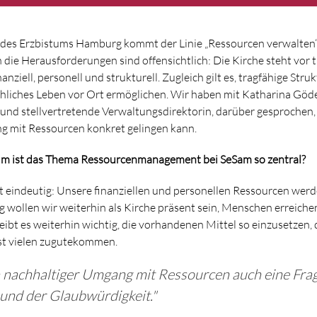
des Erzbistums Hamburg kommt der Linie „Ressourcen verwalten“ 
die Herausforderungen sind offensichtlich: Die Kirche steht vor t
nziell, personell und strukturell. Zugleich gilt es, tragfähige Struk
chliches Leben vor Ort ermöglichen. Wir haben mit Katharina Göde
und stellvertretende Verwaltungsdirektorin, darüber gesprochen, 
g mit Ressourcen konkret gelingen kann.
m ist das Thema Ressourcenmanagement bei SeSam so zentral?
t eindeutig: Unsere finanziellen und personellen Ressourcen werd
ig wollen wir weiterhin als Kirche präsent sein, Menschen erreich
ibt es weiterhin wichtig, die vorhandenen Mittel so einzusetzen, d
st vielen zugutekommen.
in nachhaltiger Umgang mit Ressourcen auch eine Fra
und der Glaubwürdigkeit."