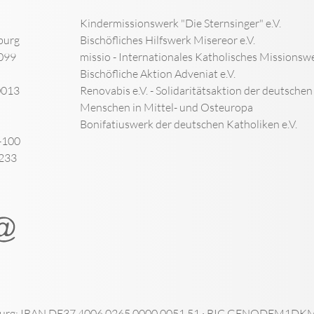
Kindermissionswerk "Die Sternsinger" e.V.
burg
Bischöfliches Hilfswerk Misereor e.V.
099
missio - Internationales Katholisches Missionswe
Bischöfliche Aktion Adveniat e.V.
0013
Renovabis e.V. - Solidaritätsaktion der deutsche
Menschen in Mittel- und Osteuropa
Bonifatiuswerk der deutschen Katholiken e.V.
-100
-233
urg: IBAN DE37 4006 0265 0000 0051 51 · BIC GENODEM1DKM