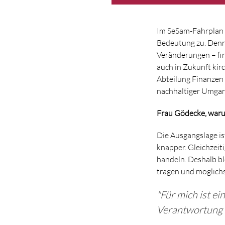
Im SeSam-Fahrplan 
Bedeutung zu. Denn 
Veränderungen – fina
auch in Zukunft kir
Abteilung Finanzen 
nachhaltiger Umgan
Frau Gödecke, waru
Die Ausgangslage is
knapper. Gleichzeit
handeln. Deshalb ble
tragen und möglich
"Für mich ist e
Verantwortung 