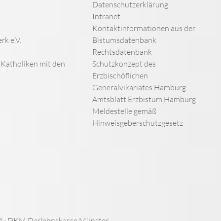
Datenschutzerklärung
Intranet
Kontaktinformationen aus der
rk e.V.
Bistumsdatenbank
Rechtsdatenbank
n Katholiken mit den
Schutzkonzept des
Erzbischöflichen
Generalvikariates Hamburg
Amtsblatt Erzbistum Hamburg
Meldestelle gemäß
Hinweisgeberschutzgesetz
 · DKM Darlehnskasse Münster