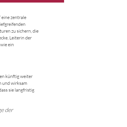
eine zentrale
iefgreifenden
turen zu sichern, die
cke, Leiterin der
wie ein
en künftig weiter
en und wirksam
ass sie langfristig
ge der