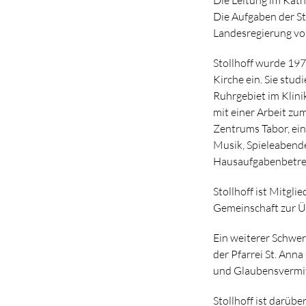
Die Aufgaben der St
Landesregierung vo
Stollhoff wurde 1977
Kirche ein. Sie stud
Ruhrgebiet im Klini
mit einer Arbeit zu
Zentrums Tabor, ein
Musik, Spieleabende
Hausaufgabenbetre
Stollhoff ist Mitgl
Gemeinschaft zur Ü
Ein weiterer Schwer
der Pfarrei St. Ann
und Glaubensvermit
Stollhoff ist darübe