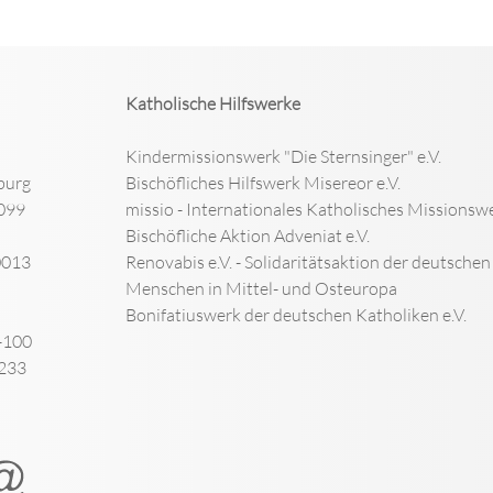
Katholische Hilfswerke
Kindermissionswerk "Die Sternsinger" e.V.
burg
Bischöfliches Hilfswerk Misereor e.V.
099
missio - Internationales Katholisches Missionswe
Bischöfliche Aktion Adveniat e.V.
0013
Renovabis e.V. - Solidaritätsaktion der deutsche
Menschen in Mittel- und Osteuropa
Bonifatiuswerk der deutschen Katholiken e.V.
-100
-233