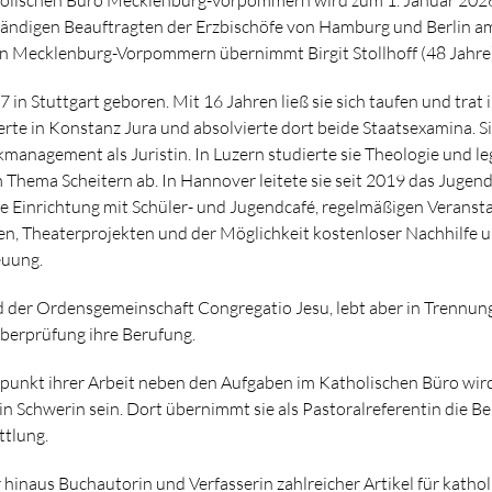
ändigen Beauftragten der Erzbischöfe von Hamburg und Berlin am
n Mecklenburg-Vorpommern übernimmt Birgit Stollhoff (48 Jahre)
 in Stuttgart geboren. Mit 16 Jahren ließ sie sich taufen und trat 
ierte in Konstanz Jura und absolvierte dort beide Staatsexamina. S
kmanagement als Juristin. In Luzern studierte sie Theologie und l
m Thema Scheitern ab. In Hannover leitete sie seit 2019 das Jugen
e Einrichtung mit Schüler- und Jugendcafé, regelmäßigen Veransta
n, Theaterprojekten und der Möglichkeit kostenloser Nachhilfe 
uung.
ied der Ordensgemeinschaft Congregatio Jesu, lebt aber in Trennun
berprüfung ihre Berufung.
punkt ihrer Arbeit neben den Aufgaben im Katholischen Büro wird
a in Schwerin sein. Dort übernimmt sie als Pastoralreferentin die
tlung.
r hinaus Buchautorin und Verfasserin zahlreicher Artikel für katho