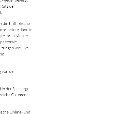
 Sitz der
.
in die Katholische
ie arbeitete dann im
egte ihren Master
dpastorale
ltungen wie Live-
und
g von der
 in der Seelsorge
 Bereiche Ökumene
lische Online- und