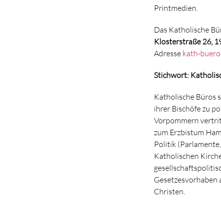
Printmedien.
Das Katholische B
Klosterstraße 26, 
Adresse
kath-buer
Stichwort: Katholis
Katholische Büros s
ihrer Bischöfe zu p
Vorpommern vertrit
zum Erzbistum Hamb
Politik (Parlamente
Katholischen Kirch
gesellschaftspoliti
Gesetzesvorhaben a
Christen.