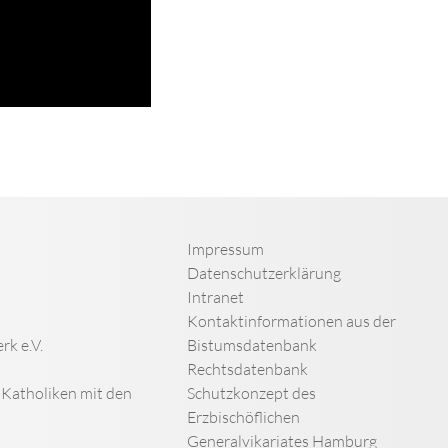
Impressum
Datenschutzerklärung
Intranet
Kontaktinformationen aus der
rk e.V.
Bistumsdatenbank
Rechtsdatenbank
n Katholiken mit den
Schutzkonzept des
Erzbischöflichen
Generalvikariates Hamburg