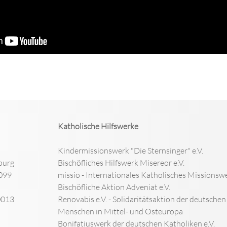
Katholische Hilfswerke
Kindermissionswerk "Die Sternsinger" e.V.
burg
Bischöfliches Hilfswerk Misereor e.V.
099
missio - Internationales Katholisches Missionswe
Bischöfliche Aktion Adveniat e.V.
0013
Renovabis e.V. - Solidaritätsaktion der deutsche
Menschen in Mittel- und Osteuropa
Bonifatiuswerk der deutschen Katholiken e.V.