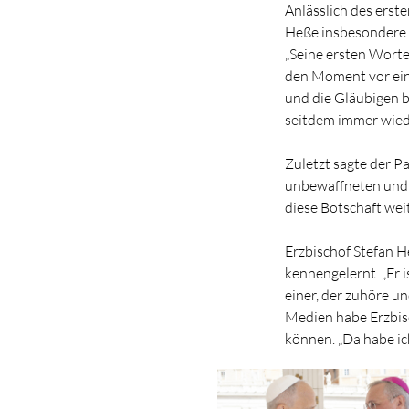
Anlässlich des erst
Heße insbesondere s
„Seine ersten Worte 
den Moment vor ein
und die Gläubigen b
seitdem immer wied
Zuletzt sagte der P
unbewaffneten und en
diese Botschaft weit
Erzbischof Stefan H
kennengelernt. „Er i
einer, der zuhöre un
Medien habe Erzbisc
können. „Da habe ic