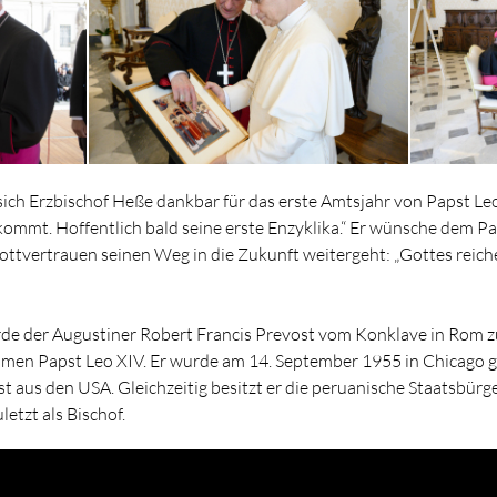
sich Erzbischof Heße dankbar für das erste Amtsjahr von Papst Leo
kommt. Hoffentlich bald seine erste Enzyklika.“ Er wünsche dem Pap
ttvertrauen seinen Weg in die Zukunft weitergeht: „Gottes reich
de der Augustiner Robert Francis Prevost vom Konklave in Rom 
amen Papst Leo XIV. Er wurde am 14. September 1955 in Chicago g
t aus den USA. Gleichzeitig besitzt er die peruanische Staatsbürge
letzt als Bischof.