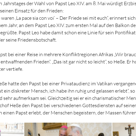
en Jahrstages der Wahl von Papst Leo XIV. am 8. Mai würdigt Erzbis
einen Einsatz für den Frieden:
waren ‚La pace sia con voi‘ – Der Friede sei mit euch“, erinnert si
em Jahr, an dem Papst Leo XIV. zum ersten Mal auf den Balkon de
egrüßte. Papst Leo habe damit schon eine Linie für sein Pontifika
er seine Friedensbotschaft.
apst bei einer Reise in mehrere Konfliktregionen Afrikas „Wir brau
twaffnenden Frieden“. „Das ist gar nicht so leicht“, so Heße. Er h
er vertiefe.
eße hatte den Papst bei einer Privataudienz im Vatikan vergangen
st ein diskreter Mensch, ich habe ihn ruhig und gelassen erlebt“, so
d sehr aufmerksam sei. Gleichzeitig sei er ein charismatischer Men
hof Heße den Papst bei verschiedenen Gottesdiensten auf seiner 
h einen Papst erlebt, der Menschen begeistern, der Massen führen