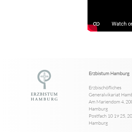
Erzbistum Hamburg
Erzbischöfliches
Generalvikariat Ham
Am Mariendom 4, 20
Hamburg
Postfach 10 19 25, 2
Hamburg