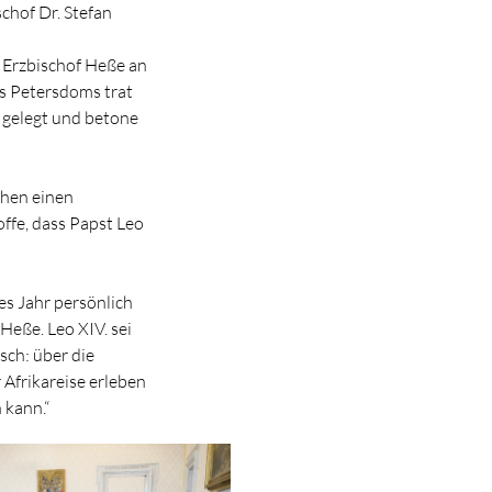
chof Dr. Stefan
ch Erzbischof Heße an
s Petersdoms trat
t gelegt und betone
chen einen
offe, dass Papst Leo
es Jahr persönlich
 Heße. Leo XIV. sei
sch: über die
Afrikareise erleben
 kann.“