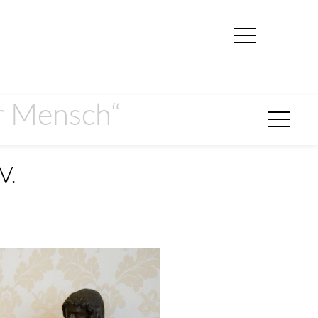
er Mensch“
V.