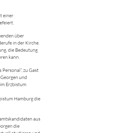
t einer
feiert.
hmenden über
rufe in der Kirche.
ung, die Bedeutung
eren kann.
 Personal“, zu Gast
t Georgen und
 im Erzbistum
zbistum Hamburg die
ramtskandidaten aus
eorgen die
ktuell studieren und