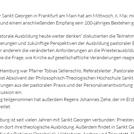
 Sankt Georgen in Frankfurt am Main hat am Mittwoch, 6. Mai, mi
und einem anschließenden Empfang sein 100-jähriges Bestehen ge
storale Ausbildung heute weiter denken“ diskutierten die Teilne
erungen und zukünftige Perspektiven der Ausbildung pastoraler Be
 anderem die veränderten Anforderungen an die Priesterausbild
e die Frage, wie Kirche auf gesellschaftliche Veränderungen reagi
amburg war Pfarrer Tobias Sellenschlo, Referatsleiter „Pastorales
 ist Absolvent der Philosophisch-Theologischen Hochschule Sank
hrungen aus der pastoralen Praxis und der Personalverantwortung
ussion ein.
ng teilgenommen hat außerdem Regens Johannes Zehe, der im Er
eitet.
urg ist seit vielen Jahren mit Sankt Georgen verbunden: Prieste
 dort ihre theologische Ausbildung. Außerdem findet in Sankt G
für die Bistümer Osnabrück, Hildesheim, Aachen und Trier statt. A