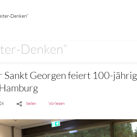
iter-Denken“
ter-Denken“
r Sankt Georgen feiert 100-jähri
s Hamburg
026
teilen
Vorlesen