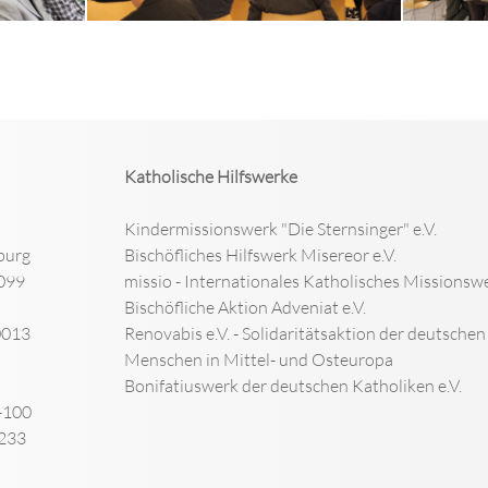
Katholische Hilfswerke
Kindermissionswerk "Die Sternsinger" e.V.
burg
Bischöfliches Hilfswerk Misereor e.V.
099
missio - Internationales Katholisches Missionswe
Bischöfliche Aktion Adveniat e.V.
0013
Renovabis e.V. - Solidaritätsaktion der deutsche
Menschen in Mittel- und Osteuropa
Bonifatiuswerk der deutschen Katholiken e.V.
-100
-233