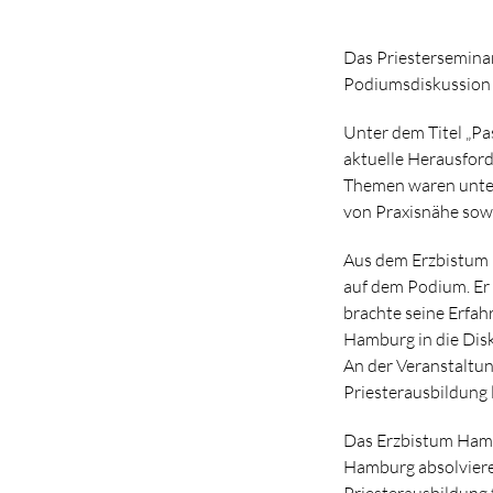
Das Priesterseminar
Podiumsdiskussion 
Unter dem Titel „Pa
aktuelle Herausford
Themen waren unter
von Praxisnähe sowi
Aus dem Erzbistum H
auf dem Podium. Er
brachte seine Erfa
Hamburg in die Disk
An der Veranstaltu
Priesterausbildung l
Das Erzbistum Hamb
Hamburg absolvieren
Priesterausbildung 