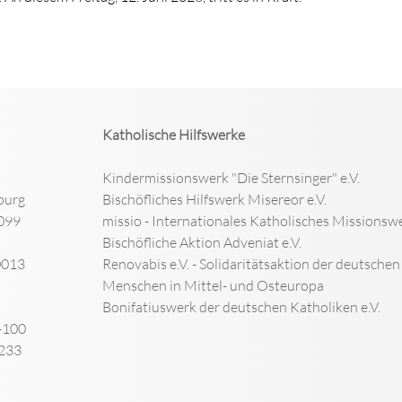
Katholische Hilfswerke
Kindermissionswerk "Die Sternsinger" e.V.
burg
Bischöfliches Hilfswerk Misereor e.V.
099
missio - Internationales Katholisches Missionswe
Bischöfliche Aktion Adveniat e.V.
0013
Renovabis e.V. - Solidaritätsaktion der deutsche
Menschen in Mittel- und Osteuropa
Bonifatiuswerk der deutschen Katholiken e.V.
-100
-233