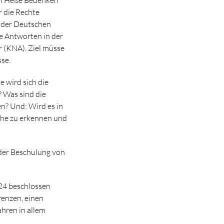
r die Rechte
n der Deutschen
e Antworten in der
r (KNA). Ziel müsse
se.
 wird sich die
 Was sind die
en? Und: Wird es in
lche zu erkennen und
 der Beschulung von
24 beschlossen
renzen, einen
hren in allem