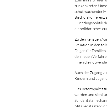
zur konkreten Umset
schutzsuchender Me
Bischofskonferenz 
Flüchtlingspolitik 
ein solidarisches e
Zu den genauen Ausw
Situation in den te
Folgen für Familien
den neuen Verfahren
ihnen die notwendi
Auch der Zugang zu 
Kindern und Jugendl
Das Reformpaket fü
worden und sieht un
Solidaritätsmechani
Mitgliedstaaten vor.