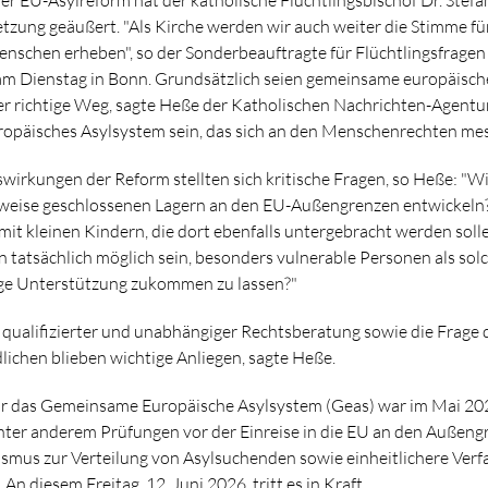
zung geäußert. "Als Kirche werden wir auch weiter die Stimme fü
nschen erheben", so der Sonderbeauftragte für Flüchtlingsfrage
am Dienstag in Bonn. Grundsätzlich seien gemeinsame europäisch
der richtige Weg, sagte Heße der Katholischen Nachrichten-Agentu
uropäisches Asylsystem sein, das sich an den Menschenrechten mes
irkungen der Reform stellten sich kritische Fragen, so Heße: "Wie
ilweise geschlossenen Lagern an den EU-Außengrenzen entwickeln?
 mit kleinen Kindern, die dort ebenfalls untergebracht werden soll
 tatsächlich möglich sein, besonders vulnerable Personen als so
ge Unterstützung zukommen zu lassen?"
qualifizierter und unabhängiger Rechtsberatung sowie die Frage
ichen blieben wichtige Anliegen, sagte Heße.
r das Gemeinsame Europäische Asylsystem (Geas) war im Mai 20
ter anderem Prüfungen vor der Einreise in die EU an den Außeng
smus zur Verteilung von Asylsuchenden sowie einheitlichere Verfa
 An diesem Freitag, 12. Juni 2026, tritt es in Kraft.