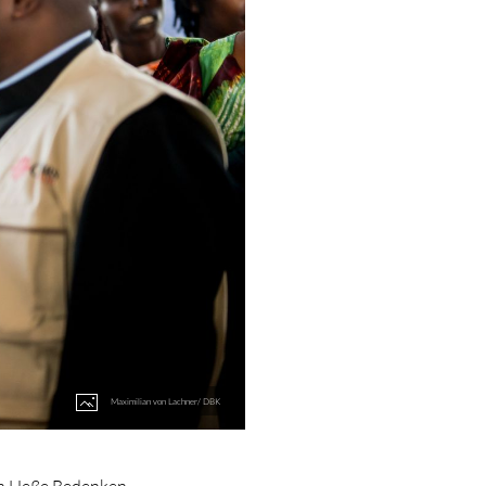
Maximilian von Lachner/ DBK
fan Heße Bedenken