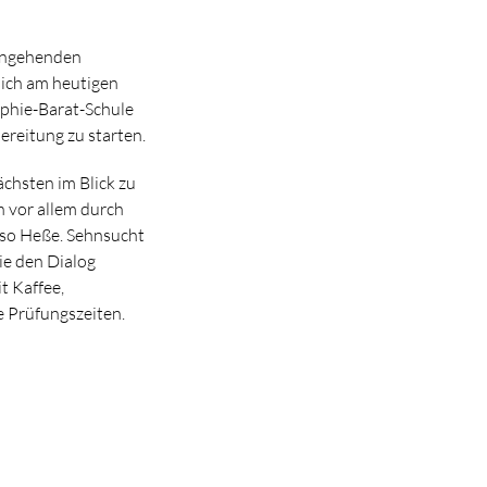
 angehenden
sich am heutigen
ophie-Barat-Schule
reitung zu starten.
chsten im Blick zu
ch vor allem durch
, so Heße. Sehnsucht
ie den Dialog
t Kaffee,
e Prüfungszeiten.