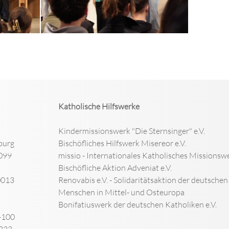
Katholische Hilfswerke
Kindermissionswerk "Die Sternsinger" e.V.
burg
Bischöfliches Hilfswerk Misereor e.V.
099
missio - Internationales Katholisches Missionswe
Bischöfliche Aktion Adveniat e.V.
0013
Renovabis e.V. - Solidaritätsaktion der deutsche
Menschen in Mittel- und Osteuropa
Bonifatiuswerk der deutschen Katholiken e.V.
-100
-233