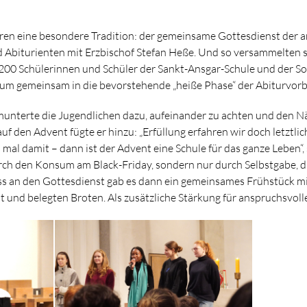
Jahren eine besondere Tradition: der gemeinsame Gottesdienst der
 Abiturienten mit Erzbischof Stefan Heße. Und so versammelten 
200 Schülerinnen und Schüler der Sankt-Ansgar-Schule und der S
um gemeinsam in die bevorstehende „heiße Phase“ der Abiturvorbe
unterte die Jugendlichen dazu, aufeinander zu achten und den Nä
auf den Advent fügte er hinzu: „Erfüllung erfahren wir doch letztli
 mal damit – dann ist der Advent eine Schule für das ganze Leben“
durch den Konsum am Black-Friday, sondern nur durch Selbstgabe, d
ss an den Gottesdienst gab es dann ein gemeinsames Frühstück mi
 und belegten Broten. Als zusätzliche Stärkung für anspruchsvoll