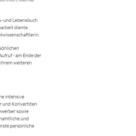
ns- und Lebensbuch
arbeit diente.
elwissenschaftlerin.
sönlichen
Aufruf - am Ende der
 ihrem weiteren
ne intensive
r und Konvertiten
ewerber sowie
enamtliche und
rste persönliche