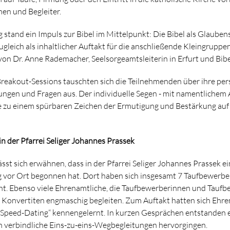
nen und Begleiter.
stand ein Impuls zur Bibel im Mittelpunkt: Die Bibel als Glaube
gleich als inhaltlicher Auftakt für die anschließende Kleingruppen
von Dr. Anne Rademacher, Seelsorgeamtsleiterin in Erfurt und Bib
reakout-Sessions tauschten sich die Teilnehmenden über ihre per
ngen und Fragen aus. Der individuelle Segen - mit namentlichem 
le zu einem spürbaren Zeichen der Ermutigung und Bestärkung auf
n der Pfarrei Seliger Johannes Prassek
sst sich erwähnen, dass in der Pfarrei Seliger Johannes Prassek ei
 vor Ort begonnen hat. Dort haben sich insgesamt 7 Taufbewerbe
t. Ebenso viele Ehrenamtliche, die Taufbewerberinnen und Taufb
 Konvertiten engmaschig begleiten. Zum Auftakt hatten sich Ehr
„Speed-Dating“ kennengelernt. In kurzen Gesprächen entstanden e
n verbindliche Eins-zu-eins-Wegbegleitungen hervorgingen.