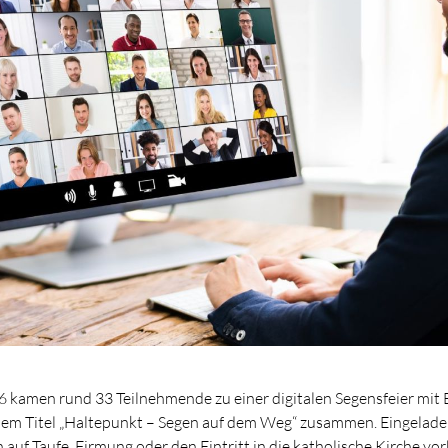
 kamen rund 33 Teilnehmende zu einer digitalen Segensfeier mit E
dem Titel „Haltepunkt – Segen auf dem Weg“ zusammen. Eingelad
 auf Taufe, Firmung oder den Eintritt in die katholische Kirche vo