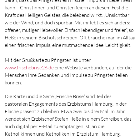
daran, dass das Pfingstfest ein frischer Impuls im Leben sein
kann – Christinnen und Christen feiern an diesem Fest die
Kraft des Heiligen Geistes, die belebend wirkt. „Unsichtbar
wie der Wind, und doch spürbar. Mit ihr lebt es sich anders:
offener, mutiger, liebevoller. Einfach lebendiger und freier“, so
Heße in seinem Bischofsschreiben. Oft brauche man im Alltag
einen frischen Impuls, eine mutmachende Idee, Leichtigkeit.
Mit der Grußkarte zu Pfingsten ist unter
www.frischebrise26.de
eine Website verbunden, auf der die
Menschen ihre Gedanken und Impulse zu Pfingsten teilen
können.
Die Karte und die Seite „Frische Brise“ sind Teil des
pastoralen Engagements des Erzbistums Hamburg, in der
Fläche präsent zu bleiben. Etwa zwei bis drei Mal im Jahr
wendet sich Erzbischof Stefan Heße in einem Schreiben, das
auch digital per E-Mail zu empfangen ist, an die
Katholikinnen und Katholiken im Erzbistum Hamburg.