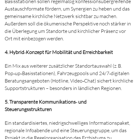
Basisstationen sollen regelmäßig konfessionsübergreifende
Austauschformate fördern, um Synergien zu heben und das
gemeinsame kirchliche Netzwerk sichtbar zu machen.
Außerdem soll die ökumenische Perspektive noch stärker in
die Überlegung um Standorte und kirchlicher Präsenz vor
Ort mit einbezogen werden.
4. Hybrid
‑
Konzept für Mobilität und Erreichbarkeit
Ein Mix aus weiterer zusätzlicher Standortauswahl (z. B.
Pop‑up‑Basisstationen), Fahrzeugpools und 24/7‑digitalen
Beratungsangeboten (Hotline, Video‑Chat) sichert kirchliche
Supportstrukturen – besonders in ländlichen Regionen.
5. Transparente Kommunikations
‑
und
Steuerungsstrukturen
Ein standardisiertes, niedrigschwelliges Informationspaket,
regionale Infoabende und eine Steuerungsgruppe, um das
Projekt in die Regelorganisation des Erzbistums zu