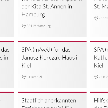
der Kita St. Annen in
St. M
Hamburg
25335
22419 Hamburg
 das
SPA (m/w/d) für das
SPA (
s in
Janusz Korczak-Haus in
Kath. 
Kiel
Kiel
24109 Kiel
24103 
)
Staatlich anerkannten
Hilfs