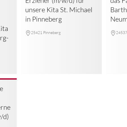
Erzieher (m/w/d) für
das F
unsere Kita St. Michael
Barth
in Pinneberg
Neum
ita
25421 Pinneberg
24537
rg-
le
erne
w/d)