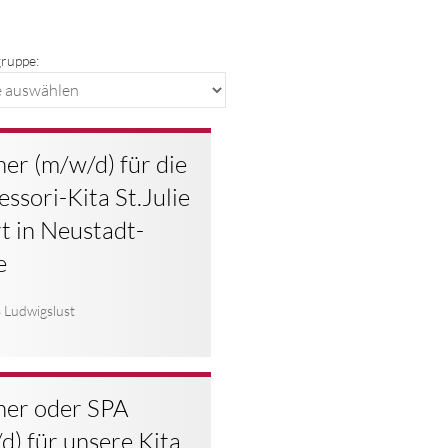
ruppe:
her (m/w/d) für die
ssori-Kita St.Julie
rt in Neustadt-
e
 Ludwigslust
her oder SPA
d) für unsere Kita