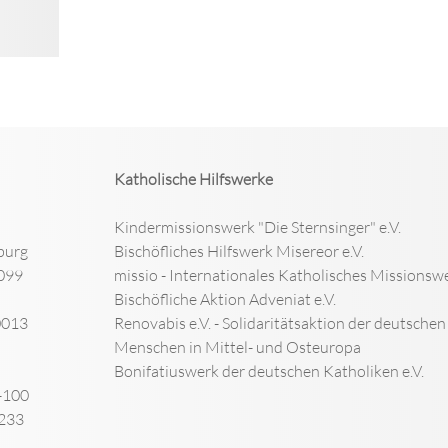
Katholische Hilfswerke
Kindermissionswerk "Die Sternsinger" e.V.
burg
Bischöfliches Hilfswerk Misereor e.V.
099
missio - Internationales Katholisches Missionswe
Bischöfliche Aktion Adveniat e.V.
0013
Renovabis e.V. - Solidaritätsaktion der deutsche
Menschen in Mittel- und Osteuropa
Bonifatiuswerk der deutschen Katholiken e.V.
-100
-233