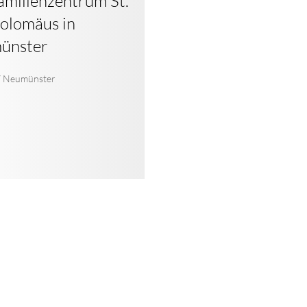
amilienzentrum St.
olomäus in
ünster
 Neumünster