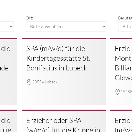
Ort:
Berufsg
 die
SPA (m/w/d) für die
Erzie
Kindertagesstätte St.
Monte
ude
Bonifatius in Lübeck
Billia
Glew
23554 Lübeck
19288
 die
Erzieher oder SPA
Erzie
ulie
(w/m/d) für die Krippe in
(m/w/