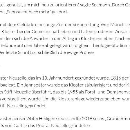
e - genutzt, um mich neu zu orientieren“, sagte Seemann. Durch G
ne „Sehnsucht nach mehr“ gespürt.
mit dem Gelübde eine lange Zeit der Vorbereitung. Wer Mönch se
m Kloster bei der Gemeinschaft leben und Latein studieren. Anschl
 in dem sich die Anwärter in den Alltag im Kloster einleben. Nach ei
 Gelübde auf drei Jahre abgelegt wird, folgt ein Theologie-Studium
r letzte Schritt ist schließlich die ewige Profess.
6
oster Neuzelle, das im 13. Jahrhundert gegründet wurde, 1816 d
gelegt. Ein Jahr später wurde das Kloster säkularisiert und der Kl
es Stift Neuzelle überführt, das bis 1955 als Forst- und Domänen
 verstaatlicht wurde. Um die Klosteranlage wiederzubeleben, wu
Stift Neuzelle gegründet.
 Zisterzienser-Abtei Heiligenkreuz sandte 2018 sechs „Gründermön
ofs von Görlitz das Priorat Neuzelle gründeten.