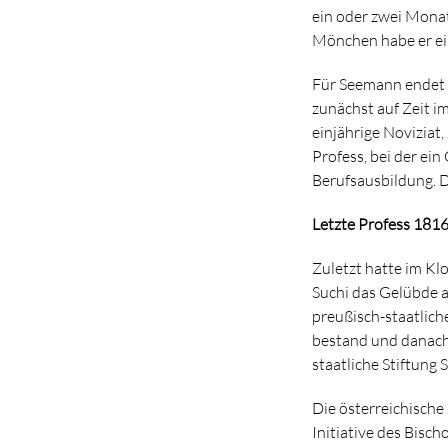
ein oder zwei Monat
Mönchen habe er ei
Für Seemann endet 
zunächst auf Zeit i
einjährige Noviziat,
Profess, bei der ein
Berufsausbildung. De
Letzte Profess 181
Zuletzt hatte im Kl
Suchi das Gelübde ab
preußisch-staatlich
bestand und danach
staatliche Stiftung 
Die österreichische
Initiative des Bisch