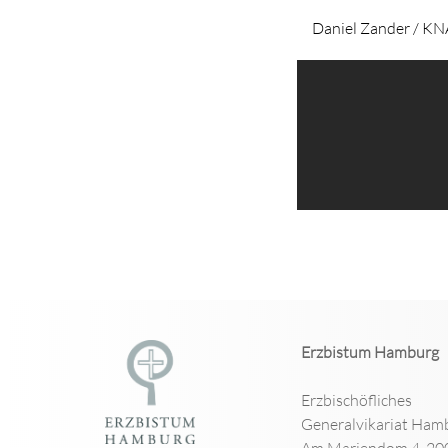
Daniel Zander / KN
Erzbistum Hamburg
Erzbischöfliches
Generalvikariat Ham
Am Mariendom 4, 20