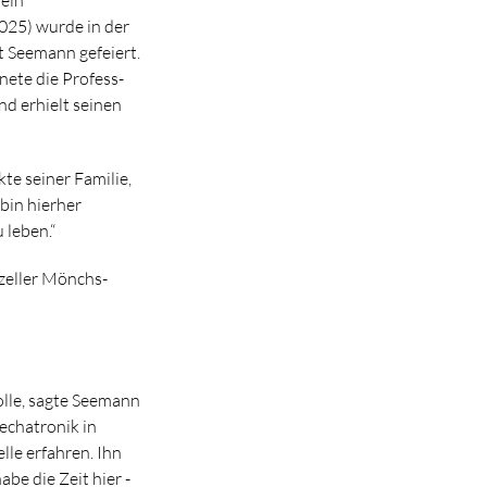
025) wurde in der
t Seemann gefeiert.
nete die Profess-
nd erhielt seinen
te seiner Familie,
 bin hierher
 leben.“
uzeller Mönchs-
olle, sagte Seemann
echatronik in
lle erfahren. Ihn
abe die Zeit hier -