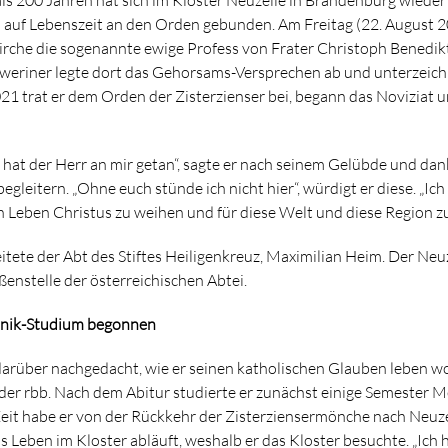
 auf Lebenszeit an den Orden gebunden. Am Freitag (22. August 2
kirche die sogenannte ewige Profess von Frater Christoph Benedik
weriner legte dort das Gehorsams-Versprechen ab und unterzeich
21 trat er dem Orden der Zisterzienser bei, begann das Noviziat u
hat der Herr an mir getan“, sagte er nach seinem Gelübde und dank
eitern. „Ohne euch stünde ich nicht hier“, würdigt er diese. „Ich
eben Christus zu weihen und für diese Welt und diese Region zu
itete der Abt des Stiftes Heiligenkreuz, Maximilian Heim. Der Ne
ßenstelle der österreichischen Abtei.
nik-Studium begonnen
darüber nachgedacht, wie er seinen katholischen Glauben leben w
er rbb. Nach dem Abitur studierte er zunächst einige Semester M
Zeit habe er von der Rückkehr der Zisterziensermönche nach Neuze
as Leben im Kloster abläuft, weshalb er das Kloster besuchte. „Ich h