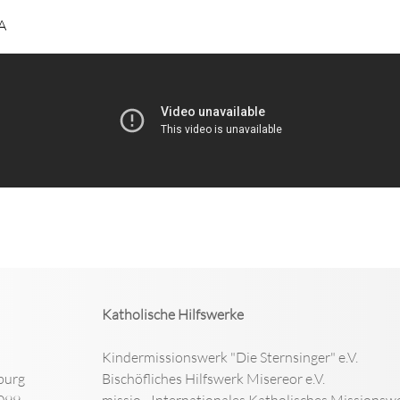
A
Katholische Hilfswerke
Kindermissionswerk "Die Sternsinger" e.V.
burg
Bischöfliches Hilfswerk Misereor e.V.
099
missio - Internationales Katholisches Missionswe