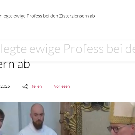
 legte ewige Profess bei den Zisterziensern ab
legte ewige Profess bei d
ern ab
t 2025
teilen
Vorlesen