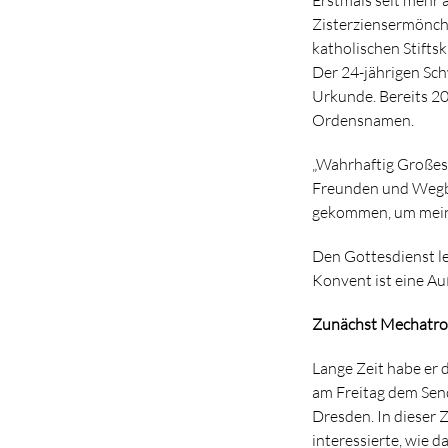
Zisterziensermönch
katholischen Stifts
Der 24-jährigen Sch
Urkunde. Bereits 20
Ordensnamen.
„Wahrhaftig Großes 
Freunden und Wegbegl
gekommen, um mein L
Den Gottesdienst le
Konvent ist eine Au
Zunächst Mechatro
Lange Zeit habe er 
am Freitag dem Send
Dresden. In dieser 
interessierte, wie d