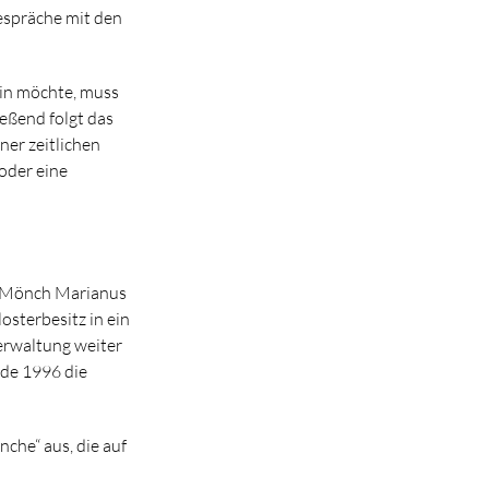
espräche mit den
in möchte, muss
ießend folgt das
ner zeitlichen
 oder eine
er Mönch Marianus
osterbesitz in ein
verwaltung weiter
rde 1996 die
che“ aus, die auf