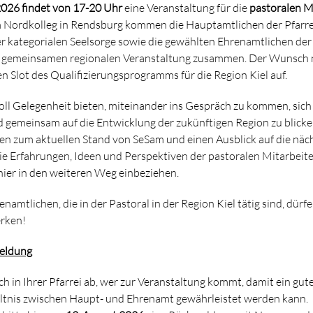
026 findet von 17-20 Uhr
eine Veranstaltung für die
pastoralen M
m Nordkolleg in Rendsburg kommen die Hauptamtlichen der Pfarre
r kategorialen Seelsorge sowie die gewählten Ehrenamtlichen der 
er gemeinsamen regionalen Veranstaltung zusammen. Der Wunsch 
en Slot des Qualifizierungsprogramms für die Region Kiel auf.
oll Gelegenheit bieten, miteinander ins Gespräch zu kommen, sich
 gemeinsam auf die Entwicklung der zukünftigen Region zu blicke
en zum aktuellen Stand von SeSam und einen Ausblick auf die näch
ie Erfahrungen, Ideen und Perspektiven der pastoralen Mitarbeit
hier in den weiteren Weg einbeziehen.
namtlichen, die in der Pastoral in der Region Kiel tätig sind, dürf
erken!
eldung
ch in Ihrer Pfarrei ab, wer zur Veranstaltung kommt, damit ein gut
tnis zwischen Haupt- und Ehrenamt gewährleistet werden kann.