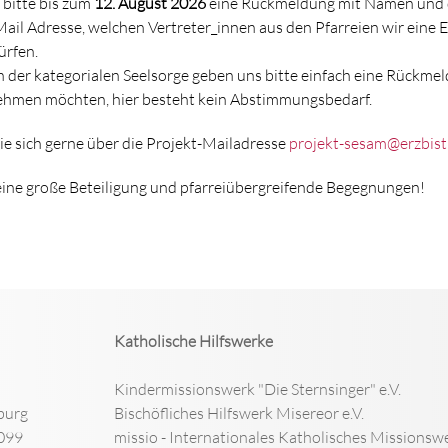
 bitte bis zum
12. August 2026
eine Rückmeldung mit Namen und 
il Adresse, welchen Vertreter_innen aus den Pfarreien wir eine 
ürfen.
n der kategorialen Seelsorge geben uns bitte einfach eine Rückmel
nehmen möchten, hier besteht kein Abstimmungsbedarf.
e sich gerne über die Projekt-Mailadresse
projekt-sesam@erzbis
eine große Beteiligung und pfarreiübergreifende Begegnungen!
Katholische Hilfswerke
Kindermissionswerk "Die Sternsinger" e.V.
burg
Bischöfliches Hilfswerk Misereor e.V.
099
missio - Internationales Katholisches Missionswe