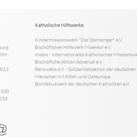
Katholische Hilfswerke
Kindermissionswerk "Die Sternsinger" e.V.
burg
Bischöfliches Hilfswerk Misereor e.V.
099
missio - Internationales Katholisches Missionswe
Bischöfliche Aktion Adveniat e.V.
0013
Renovabis e.V. - Solidaritätsaktion der deutsche
Menschen in Mittel- und Osteuropa
Bonifatiuswerk der deutschen Katholiken e.V.
-100
-233