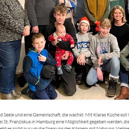
d Seele und eine Gemeinschaft, die wächst: Mit Klaras Küche sol
ei St. Franziskus in Hamburg eine Möglichkeit gegeben werden, di
geht es nicht nur um die Speisung des Körpers mit Nahrung. Vielmeh