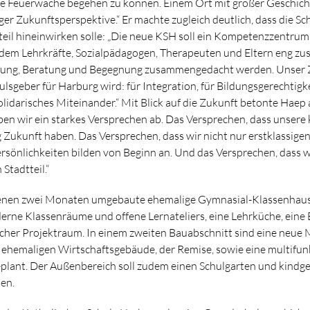
te Feuerwache begehen zu können. Einem Ort mit großer Geschich
ger Zukunftsperspektive.“ Er machte zugleich deutlich, dass die Sc
tteil hineinwirken solle: „Die neue KSH soll ein Kompetenzzentrum 
n dem Lehrkräfte, Sozialpädagogen, Therapeuten und Eltern eng z
dung, Beratung und Begegnung zusammengedacht werden. Unser Zie
lsgeber für Harburg wird: für Integration, für Bildungsgerechtigkei
olidarisches Miteinander.“ Mit Blick auf die Zukunft betonte Haep
en wir ein starkes Versprechen ab. Das Versprechen, dass unsere
Zukunft haben. Das Versprechen, dass wir nicht nur erstklassigen
sönlichkeiten bilden von Beginn an. Und das Versprechen, dass w
Stadtteil.“
enen zwei Monaten umgebaute ehemalige Gymnasial-Klassenhaus 
ne Klassenräume und offene Lernateliers, eine Lehrküche, eine B
cher Projektraum. In einem zweiten Bauabschnitt sind eine neue
hemaligen Wirtschaftsgebäude, der Remise, sowie eine multifunk
plant. Der Außenbereich soll zudem einen Schulgarten und kindg
ten.