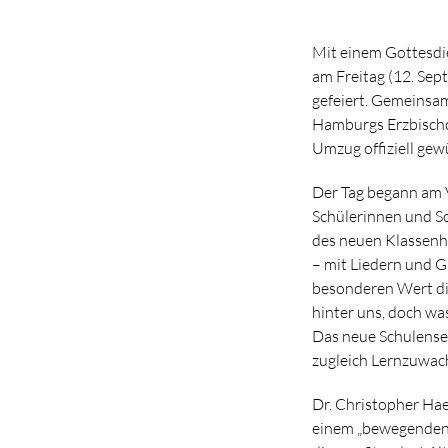
Mit einem Gottesdi
am Freitag (12. Se
gefeiert. Gemeinsam
Hamburgs Erzbischo
Umzug offiziell gew
Der Tag begann am V
Schülerinnen und Sc
des neuen Klassenh
– mit Liedern und G
besonderen Wert die
hinter uns, doch was
Das neue Schulense
zugleich Lernzuwach
Dr. Christopher Hae
einem „bewegenden 