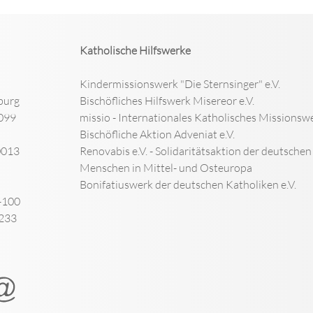
Katholische Hilfswerke
Kindermissionswerk "Die Sternsinger" e.V.
burg
Bischöfliches Hilfswerk Misereor e.V.
099
missio - Internationales Katholisches Missionswe
Bischöfliche Aktion Adveniat e.V.
0013
Renovabis e.V. - Solidaritätsaktion der deutsche
Menschen in Mittel- und Osteuropa
Bonifatiuswerk der deutschen Katholiken e.V.
-100
-233