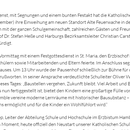
enst, mit Segnungen und einem bunten Festakt hat die Katholisch
ptember) ihre Einweihung am neuen Standort Alte Feuerwache in d
 mit der ganzen Schulgemeinschaft, zahlreichen Gästen und Freu
f Dr. Stefan Heße und Harburgs Bezirksamtsleiter Christian Car
ürdigt.
ormittag mit einem Festgottesdienst in St. Maria, den Erzbischof
hülern sowie Mitarbeitenden und Eltern feierte. Im Anschluss se
auses. Um 13 Uhr wurde der Pausenhof schließlich zur Bühne für
rußworten. In seiner Ansprache verdeutlichte Schulleiter Oliver 
ses Tages: „Baustellen vergehen, Zukunft bleibt. Viel Arbeit und 
 nun fertiggestellt ist, bietet den Kindern eine großartige Fülle v
mble vereine moderne Lernräume mit historischer Bausubstanz – e
s ermöglicht und für die Kinder ein Wohlfühlort wird.“
p, Leiter der Abteilung Schule und Hochschule im Erzbistum Ham
Moment, heute offiziell den Neustart unserer Katholischen Schu