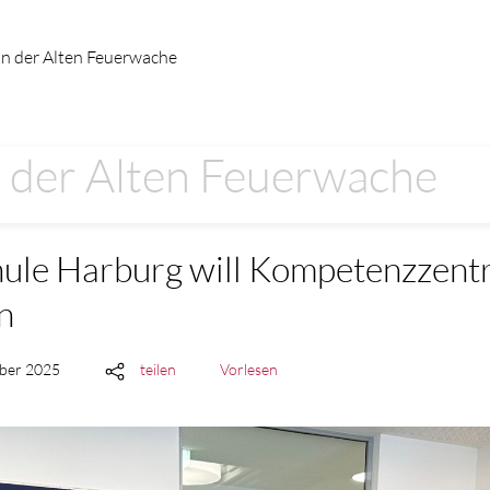
an der Alten Feuerwache
 der Alten Feuerwache
hule Harburg will Kompetenzzent
n
mber 2025
teilen
Vorlesen