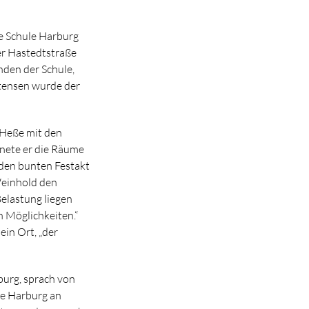
e Schule Harburg
er Hastedtstraße
nden der Schule,
stensen wurde der
 Heße mit den
gnete er die Räume
 den bunten Festakt
Weinhold den
Belastung liegen
on Möglichkeiten.“
in Ort, „der
burg, sprach von
le Harburg an