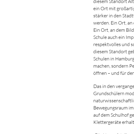
diesem Standort Al
ein Ort mit großarti
stärker in den Stad
werden. Ein Ort, a
Ein Ort, an dem Bil
Schule auch ein Impu
respektvolles und s
diesem Standort geb
Schulen in Hamburg 
machen, sondern Per
öffnen – und für den 
Das in den vergang
Grundschülern moder
naturwissenschaftli
Bewegungsraum im e
auf dem Schulhof ge
Klettergeräte erhal