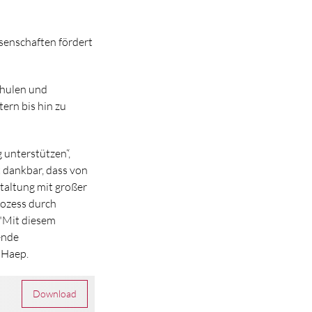
senschaften fördert
chulen und
ern bis hin zu
 unterstützen“,
t dankbar, dass von
taltung mit großer
rozess durch
 "Mit diesem
ende
e Haep.
Download