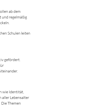
sollen ab dem
t und regelmäßig
ckeln.
chen Schulen leiten
iv gefördert.
für
miteinander.
n wie Identität,
 aller Lebensalter
n. Die Themen