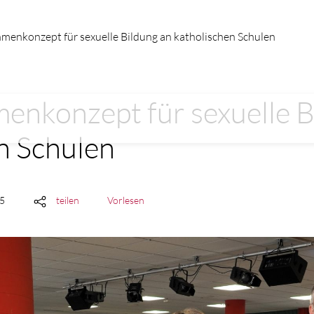
menkonzept für sexuelle Bildung an katholischen Schulen
nkonzept für sexuelle B
n Schulen
25
teilen
Vorlesen