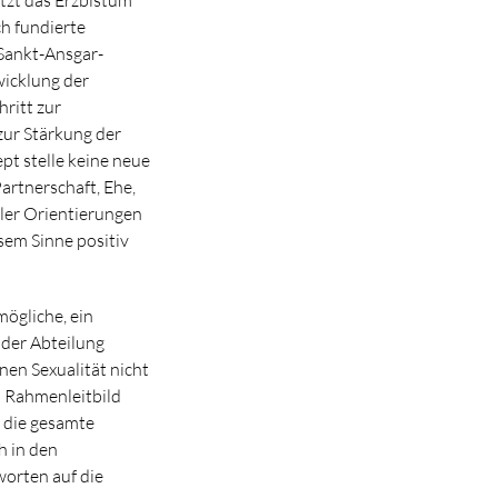
ch fundierte
 Sankt-Ansgar-
wicklung der
hritt zur
zur Stärkung der
pt stelle keine neue
Partnerschaft, Ehe,
eller Orientierungen
esem Sinne positiv
ögliche, ein
 der Abteilung
nen Sexualität nicht
s Rahmenleitbild
h die gesamte
h in den
orten auf die