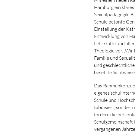
Hamburg ein klares 
Sexualpädagogik. Be
Schule betonte Gene
Einstellung der Kath
Entwicklung von Hal
Lehrkräfte und alle
Theologie vor. „Wir 
Familie und Sexualit
und geschlechtlicher
besetzte Sichtweise
Das Rahmenkonzept v
eigenes schulintern
Schule und Hochschu
tabuisiert, sondern
fördere die persönl
Schulgemeinschaft i
vergangenen Jahrze