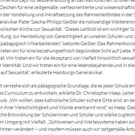
Zeichen für eine zeitgemäße, werteorientierte und wissenschaftli
i der Vorstellung und Inkraftsetzung des Rahmenleitbildes in der
ralvikar Pater Sascha-Philipp Geißler die notwendige Weiterent
olischen Kirche zur Sexualität. "Dieses Leitbild ist ein wichtiger Sc
tung, zur Herstellung von Gerechtigkeit an unseren Schulen und 
r pädagogisch Mitarbeitenden", betonte Geißler. Das Rahmenkonze
treten ein für eine beziehungsethisch begründete Sicht auf Liebe, 
ät. Wir treten ein für die Akzeptanz von Vielfalt hinsichtlich sexu
 Identität. Und wir treten ein für eine lebensbejahende und in di
 auf Sexualität“, erläuterte Hamburgs Generalvikar.
erstehe sich als pädagogische Grundlage, die es jeder Schule erm
es Curriculum zu entwickeln, erklärte Dr. Christopher Haep, Leiter
le. „Wir wollen, dass katholische Schulen sichere Orte sind, an de
 in ihrer Vielschichtigkeit und Würde anerkannt wird“, so Haep. Da
iche Entwicklung der Schülerinnen und Schüler und stärke zugleic
m Umgang mit Vielfalt. „Sichtweisen und Wertesysteme haben sic
hnten verändert – und insofern müssen auch wir zeitgemäße Antw