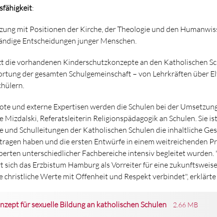
sfähigkeit
:
zung mit Positionen der Kirche, der Theologie und den Humanwis
ständige Entscheidungen junger Menschen.
t die vorhandenen Kinderschutzkonzepte an den Katholischen S
rtung der gesamten Schulgemeinschaft – von Lehrkräften über Elt
hülern.
te und externe Expertisen werden die Schulen bei der Umsetzung
e Mizdalski, Referatsleiterin Religionspädagogik an Schulen. Sie is
e und Schulleitungen der Katholischen Schulen die inhaltliche Ges
ragen haben und die ersten Entwürfe in einem weitreichenden P
erten unterschiedlicher Fachbereiche intensiv begleitet wurden.
t sich das Erzbistum Hamburg als Vorreiter für eine zukunftsweis
e christliche Werte mit Offenheit und Respekt verbindet", erklärt
ept für sexuelle Bildung an katholischen Schulen
2.66 MB