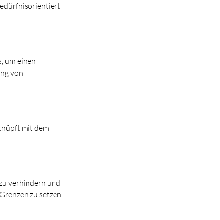
edürfnisorientiert
, um einen
ung von
knüpft mit dem
 zu verhindern und
 Grenzen zu setzen