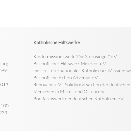
Katholische Hilfswerke
Kindermissionswerk "Die Sternsinger" e.V.
burg
Bischöfliches Hilfswerk Misereor e.V.
099
missio - Internationales Katholisches Missionswe
Bischöfliche Aktion Adveniat e.V.
0013
Renovabis e.V. - Solidaritätsaktion der deutsche
Menschen in Mittel- und Osteuropa
Bonifatiuswerk der deutschen Katholiken e.V.
-100
-233