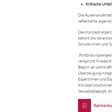
Kritische Urteil
Die Auseinanderset
reflektierte, eigen
Das Konzept ergänz
betont die Verantwo
Schülerinnen und Sc
„Fortbildungsangebo
verspricht Friederik
Beginn an Lehrkräft
Überzeugung mitget
Expertinnen und Exp
Konzept positionier
Sexualpädagogik, di
Rahmenkonz