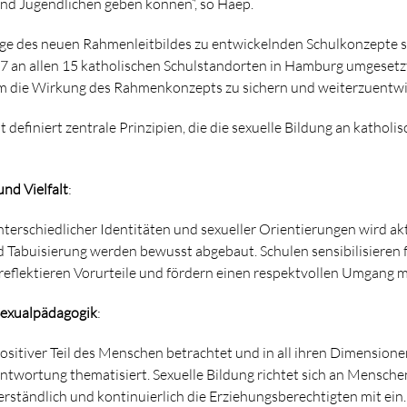
und Jugendlichen geben können“, so Haep.
age des neuen Rahmenleitbildes zu entwickelnden Schulkonzepte 
7 an allen 15 katholischen Schulstandorten in Hamburg umgesetz
um die Wirkung des Rahmenkonzepts zu sichern und weiterzuentwi
efiniert zentrale Prinzipien, die die sexuelle Bildung an katholis
und Vielfalt
:
erschiedlicher Identitäten und sexueller Orientierungen wird akt
 Tabuisierung werden bewusst abgebaut. Schulen sensibilisieren 
reflektieren Vorurteile und fördern einen respektvollen Umgang 
Sexualpädagogik
:
positiver Teil des Menschen betrachtet und in all ihren Dimensione
twortung thematisiert. Sexuelle Bildung richtet sich an Menschen
erständlich und kontinuierlich die Erziehungsberechtigten mit ei