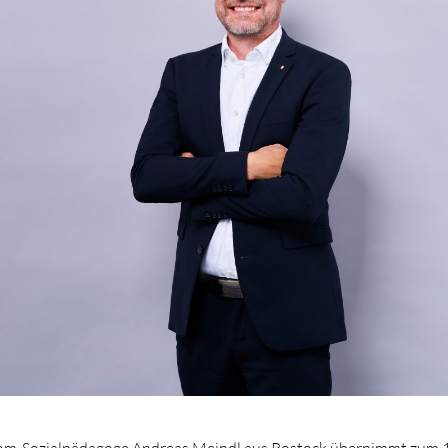
lom-Sozialpädagoge Andreas Meindl aus Rostock übernimmt zum 1.