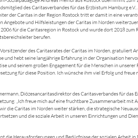
ndsmitglied des Caritasverbandes für das Erzbistum Hamburg e.V.. 
ter der Caritas in der Region Rostock tritt er damit in eine vera
len Angebote und Hilfsleistungen der Caritas im Norden weiterzue
t 2006 für die Caritasregion in Rostock und wurde dort 2018 zum 
sbereichsleiter berufen.
 Vorsitzender des Caritasrates der Caritas im Norden, gratuliert 
e und hebt seine langjährige Erfahrung in der Organisation hervor
ise und seinem großen Engagement für die Menschen in unserer R
setzung für diese Position. Ich wünsche ihm viel Erfolg und freue 
ermann, Diözesancaritasdirektor des Caritasverbandes für das 
tzung: „Ich freue mich auf eine fruchtbare Zusammenarbeit mit 
r die Caritas im Norden weiter stärken, die strategische Neuaus
rtsetzen und die soziale Arbeit in unseren Einrichtungen und Die
nt die Herausforderungen und Bedürfnisse der sozialen Arbeit i