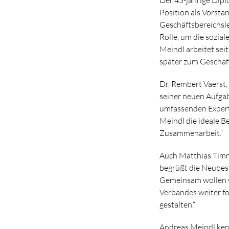
Position als Vorsta
Geschäftsbereichslei
Rolle, um die sozia
Meindl arbeitet sei
später zum Geschäft
Dr. Rembert Vaerst,
seiner neuen Aufgab
umfassenden Expert
Meindl die ideale Be
Zusammenarbeit.“
Auch Matthias Timm
begrüßt die Neubese
Gemeinsam wollen wi
Verbandes weiter fo
gestalten.“
Andreas Meindl ken