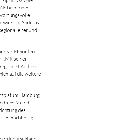
Als bisheriger
ntwortungsvolle
ntwickeln. Andreas
Regionalleiter und
Andreas Meindl zu
: „Mit seiner
egion ist Andreas
mich auf die weitere
Erzbistum Hamburg,
Andreas Meindl.
richtung des
nsten nachhaltig
n Norddeutschland