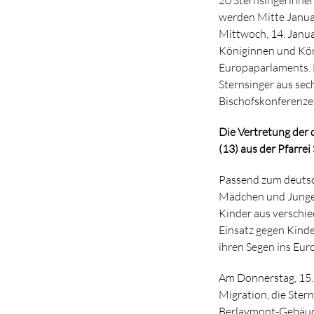
werden Mitte Janua
Mittwoch, 14. Janua
Königinnen und Köni
Europaparlaments. 
Sternsinger aus se
Bischofskonferenze
Die Vertretung der 
(13) aus der Pfarre
Passend zum deutsc
Mädchen und Jungen
Kinder aus verschie
Einsatz gegen Kinde
ihren Segen ins Eu
Am Donnerstag, 15.
Migration, die Ster
Berlaymont-Gebäude