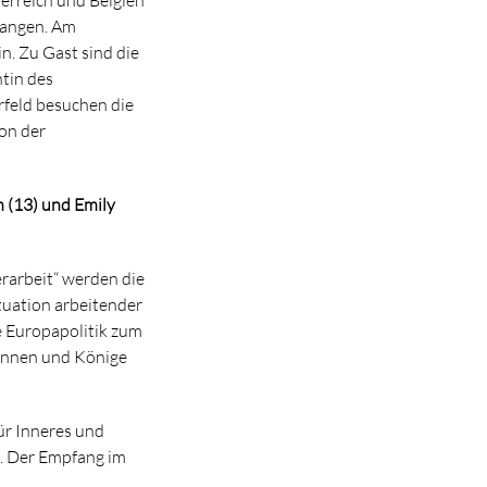
fangen. Am
n. Zu Gast sind die
tin des
feld besuchen die
on der
 (13) und Emily
rarbeit“
werden die
tuation arbeitender
e Europapolitik zum
ginnen und Könige
ür Inneres und
n. Der Empfang im