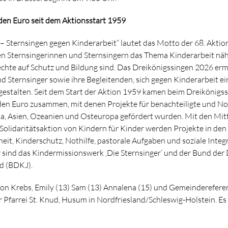
rden Euro seit dem Aktionsstart 1959
k – Sternsingen gegen Kinderarbeit“ lautet das Motto der 68. Aktio
en Sternsingerinnen und Sternsingern das Thema Kinderarbeit nähe
echte auf Schutz und Bildung sind. Das Dreikönigssingen 2026 erm
d Sternsinger sowie ihre Begleitenden, sich gegen Kinderarbeit e
gestalten. Seit dem Start der Aktion 1959 kamen beim Dreikönigs
rden Euro zusammen, mit denen Projekte für benachteiligte und No
ka, Asien, Ozeanien und Osteuropa gefördert wurden. Mit den Mitt
olidaritätsaktion von Kindern für Kinder werden Projekte in den
it, Kinderschutz, Nothilfe, pastorale Aufgaben und soziale Integr
 sind das Kindermissionswerk ‚Die Sternsinger‘ und der Bund der
d (BDKJ).
ion Krebs, Emily (13) Sam (13) Annalena (15) und Gemeinderefere
r Pfarrei St. Knud, Husum in Nordfriesland/Schleswig-Holstein. Es 