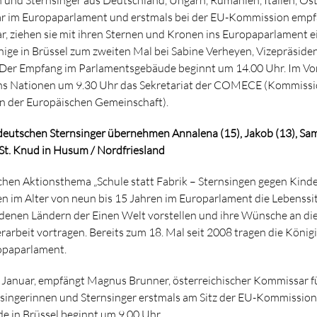
r im Europaparlament und erstmals bei der EU-Kommission emp
r, ziehen sie mit ihren Sternen und Kronen ins Europaparlament ei
ge in Brüssel zum zweiten Mal bei Sabine Verheyen, Vizepräsiden
Der Empfang im Parlamentsgebäude beginnt um 14.00 Uhr. Im Vor
chs Nationen um 9.30 Uhr das Sekretariat der COMECE (Kommissi
n der Europäischen Gemeinschaft).
deutschen Sternsinger übernehmen Annalena (15), Jakob (13), Sam
i St. Knud in Husum / Nordfriesland
hen Aktionsthema „Schule statt Fabrik – Sternsingen gegen Kinde
 im Alter von neun bis 15 Jahren im Europarlament die Lebenssi
denen Ländern der Einen Welt vorstellen und ihre Wünsche an di
rarbeit vortragen. Bereits zum 18. Mal seit 2008 tragen die Köni
ropaparlament.
 Januar, empfängt Magnus Brunner, österreichischer Kommissar f
nsingerinnen und Sternsinger erstmals am Sitz der EU-Kommissio
 in Brüssel beginnt um 9.00 Uhr.