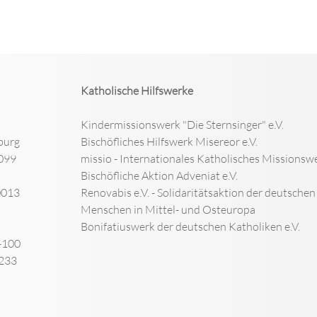
Katholische Hilfswerke
Kindermissionswerk "Die Sternsinger" e.V.
burg
Bischöfliches Hilfswerk Misereor e.V.
099
missio - Internationales Katholisches Missionswe
Bischöfliche Aktion Adveniat e.V.
0013
Renovabis e.V. - Solidaritätsaktion der deutsche
Menschen in Mittel- und Osteuropa
Bonifatiuswerk der deutschen Katholiken e.V.
-100
-233