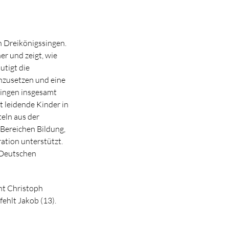
n Dreikönigssingen.
r und zeigt, wie
utigt die
inzusetzen und eine
singen insgesamt
t leidende Kinder in
eln aus der
 Bereichen Bildung,
ation unterstützt.
 Deutschen
nt Christoph
fehlt Jakob (13).