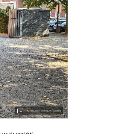
K. Matussek/ Erzbistum Hamburg
rch sie erreicht?