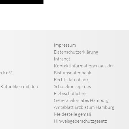
Impressum
Datenschutzerklärung
Intranet
Kontaktinformationen aus der
rk e.V.
Bistumsdatenbank
Rechtsdatenbank
n Katholiken mit den
Schutzkonzept des
Erzbischöflichen
Generalvikariates Hamburg
Amtsblatt Erzbistum Hamburg
Meldestelle gemäß
Hinweisgeberschutzgesetz