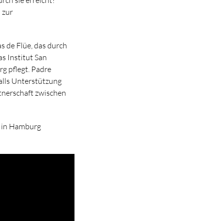
 zur
as de Flüe, das durch
s Institut San
rg pflegt. Padre
alls Unterstützung
rtnerschaft zwischen
ú in Hamburg