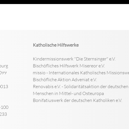
Katholische Hilfswerke
Kindermissionswerk "Die Sternsinger" e.V.
burg
Bischöfliches Hilfswerk Misereor e.V.
099
missio - Internationales Katholisches Missionswe
Bischöfliche Aktion Adveniat e.V.
0013
Renovabis e.V. - Solidaritätsaktion der deutsche
Menschen in Mittel- und Osteuropa
Bonifatiuswerk der deutschen Katholiken e.V.
-100
-233