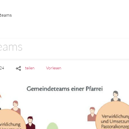
teams
eams
024
teilen
Vorlesen