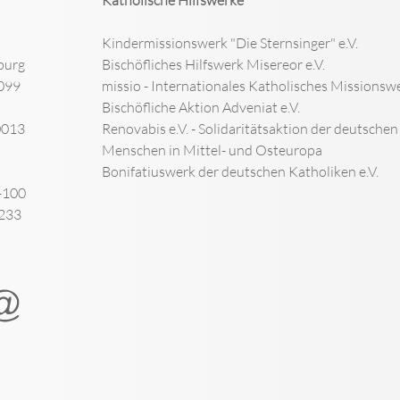
Kindermissionswerk "Die Sternsinger" e.V.
burg
Bischöfliches Hilfswerk Misereor e.V.
099
missio - Internationales Katholisches Missionswe
Bischöfliche Aktion Adveniat e.V.
0013
Renovabis e.V. - Solidaritätsaktion der deutsche
Menschen in Mittel- und Osteuropa
Bonifatiuswerk der deutschen Katholiken e.V.
-100
-233