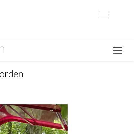
n
Norden