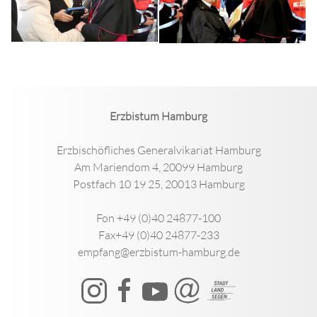
Erzbistum Hamburg
Erzbischöfliches Generalvikariat Hamburg
Am Mariendom 4, 20099 Hamburg
Postfach 10 19 25, 20013 Hamburg
Fon +49 (0)40 24877-100
Fax+49 (0)40 24877-233
empfang@erzbistum-hamburg.de