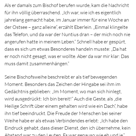
Als er damals zum Bischof berufen wurde, kam die Nachricht
für ihn völlig überraschend. „Ich war, wie ich es eigentlich
jahrelang gemacht habe, im Januar immer für eine Woche an
der Ostsee – ganz alleine“, erzählt Eberlein. „Einmal klingelte
das Telefon, und da war der Nuntius dran – der mich noch nie
angerufen hatte in meinem Leben.“ Schnell habe er gespürt,
dass es sich um etwas Besonderes handeln musste: „Da hat
er noch nicht gesagt, was er wollte. Aber da war mir klar: Das
muss damit zusammenhängen.“
Seine Bischofsweihe beschreibt er als tief bewegenden
Moment. Besonders das Zeichen der Hingabe sei ihm im
Gedächtnis geblieben: „Im Moment, wo man sich hinlegt,
wird ausgedrückt: Ich bin bereit!“ Auch die Geste, als „die
Heilige Schrift über einem gehalten wird wie ein Dach“, habe
ihn tief beeindruckt. Die Freude der Menschen bei seiner
Weihe habe er als etwas Verbindendes erlebt: „Ich habe den
Eindruck gehabt, dass dieser Dienst, den ich übernehme, kein
Abstand war zu den Leuten. Es war genauso wie eh und je.“