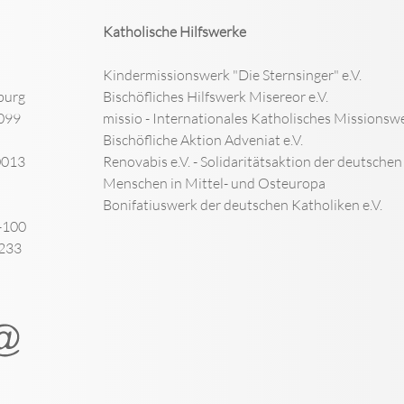
Katholische Hilfswerke
Kindermissionswerk "Die Sternsinger" e.V.
burg
Bischöfliches Hilfswerk Misereor e.V.
099
missio - Internationales Katholisches Missionswe
Bischöfliche Aktion Adveniat e.V.
0013
Renovabis e.V. - Solidaritätsaktion der deutsche
Menschen in Mittel- und Osteuropa
Bonifatiuswerk der deutschen Katholiken e.V.
-100
-233