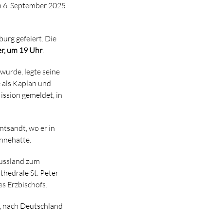
am 6. September 2025
urg gefeiert. Die
er, um 19 Uhr
.
wurde, legte seine
 als Kaplan und
ission gemeldet, in
ntsandt, wo er in
innehatte.
Russland zum
thedrale St. Peter
es Erzbischofs.
e, nach Deutschland