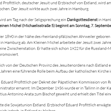
 Profittlich, deutscher Jesuit und Erzbischof von Estland, wird 
rochen. Der Jesuit wirkte auch zwei Jahre in Hamburg.
ird am Tag nach der Seligsprechung ein
Dankgottesdienst
in Hamb
einen Michel (Michaelisstraße 5) beginnt am Sonntag, 7. Septemb
 der 1890 in der Nähe des rheinland-pfälzischen Ahrweiler geboren 
in Hamburg ab. Am Kleinen Michel arbeitete der Jesuit zwei Jahre
eine Zwischenstation. Er hatte sich schon 1922 für die Russland-M
promoviert.
ich von der Deutschen Provinz des Jesuitenordens nach Estland e
Jahren eine führende Rolle beim Aufbau der katholischen Kirche 
 Eduard Profittlich per Dekret der Päpstlichen Kommission von 
istrator ernannt. Im Dezember 1936 wurde er in Tallinn in der Ka
ius Antonino Arata zum Bischof geweiht und erhielt den Titel ein
te die Sowjetunion Estland. Erzbischof Eduard Profittlich erwägt
sich jedoch, in Estland zu bleiben.