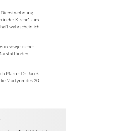
hs Dienstwohnung
n in der Kirche“ zum
chaft wahrscheinlich
s in sowjetischer
ai stattfinden,
ch Pfarrer Dr. Jacek
die Märtyrer des 20.
.