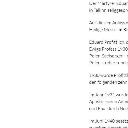
Der Märtyrer Eduard
in Tallinn seliggesp
Aus diesem Anlass w
Heilige Messe
im Kl
Eduard Profittlich,
Ewige Profess 1930 
Polen-Seelsorger – 
Polen studiert und 
1930 wurde Profittl
den folgenden zehn 
Im Jahr 1931 wurde
Apostolischen Admin
und Paul durch Nunt
Im Juni 1940 besetz
zu gehen, entschied 