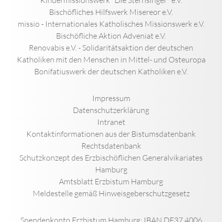
Kindermissionswerk "Die Sternsinger" e.V.
Bischöfliches Hilfswerk Misereor e.V.
missio - Internationales Katholisches Missionswerk e.V.
Bischöfliche Aktion Adveniat e.V.
Renovabis e.V. - Solidaritätsaktion der deutschen
Katholiken mit den Menschen in Mittel- und Osteuropa
Bonifatiuswerk der deutschen Katholiken e.V.
Impressum
Datenschutzerklärung
Intranet
Kontaktinformationen aus der Bistumsdatenbank
Rechtsdatenbank
Schutzkonzept des Erzbischöflichen Generalvikariates
Hamburg
Amtsblatt Erzbistum Hamburg
Meldestelle gemäß Hinweisgeberschutzgesetz
Spendenkonto Erzbistum Hamburg: IBAN DE37 4006