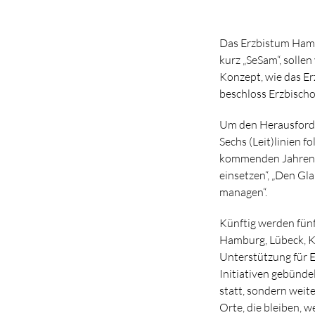
Das Erzbistum Hamb
kurz „SeSam“, solle
Konzept, wie das E
beschloss Erzbischo
Um den Herausforder
Sechs (Leit)linien 
kommenden Jahren pr
einsetzen“, „Den Gla
managen“.
Künftig werden fünf
Hamburg, Lübeck, K
Unterstützung für 
Initiativen gebündel
statt, sondern weit
Orte, die bleiben, 