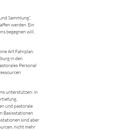
 und Sammlung“,
haffen werden. Ein
ns begegnen will,
ine Art Fahrplan.
mburg in den
astorales Personal
„Ressourcen
ms unterstützen: in
rtiefung,
en und pastorale
en Basisstationen
sstationen sind aber
ourcen, nicht mehr