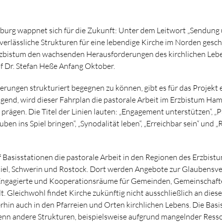
urg wappnet sich für die Zukunft: Unter dem Leitwort „Sendung
n verlässliche Strukturen für eine lebendige Kirche im Norden gesc
rzbistum den wachsenden Herausforderungen des kirchlichen Lebe
f Dr. Stefan Heße Anfang Oktober.
ungen strukturiert begegnen zu können, gibt es für das Projekt e
folgend, wird dieser Fahrplan die pastorale Arbeit im Erzbistum Ha
ägen. Die Titel der Linien lauten: „Engagement unterstützen“, „P
uben ins Spiel bringen“, „Synodalität leben“, „Erreichbar sein“ und 
 Basisstationen die pastorale Arbeit in den Regionen des Erzbistu
iel, Schwerin und Rostock. Dort werden Angebote zur Glaubensve
Engagierte und Kooperationsräume für Gemeinden, Gemeinschaft
t. Gleichwohl findet Kirche zukünftig nicht ausschließlich an dies
erhin auch in den Pfarreien und Orten kirchlichen Lebens. Die Basi
wenn andere Strukturen, beispielsweise aufgrund mangelnder Ress