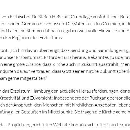
 von Erzbischof Dr. Stefan Heße auf Grundlage ausführlicher Ber
iözesanen Gremien beschlossen. Die Voten aus den Gremien, in 
 und Laien ein Stimmrecht hatten, gaben wertvolle Hinweise und
en drei Regionen des Erzbistums.
tont: „Ich bin davon überzeugt, dass Sendung und Sammlung ein g
 unser Erzbistum ist. Er fordert uns heraus, Bekanntes zu überp
in eine große Chance, dass Kirche auch in Zukunft ausstrahlt, Me
 dürfen darauf vertrauen, dass Gott seiner Kirche Zukunft schenk
am gerne mitgestalten.“
ch das Erzbistum Hamburg den aktuellen Herausforderungen, denen
Kreativität und Zuversicht: Insbesondere der Rückgang personeller
uch der Anspruch, den Menschen mit kirchlichen Angeboten lebend
ufung aller Getauften im Mittelpunkt: Sie tragen die Kirche gemei
r das Projekt eingerichteten Website können sich Interessierte ru