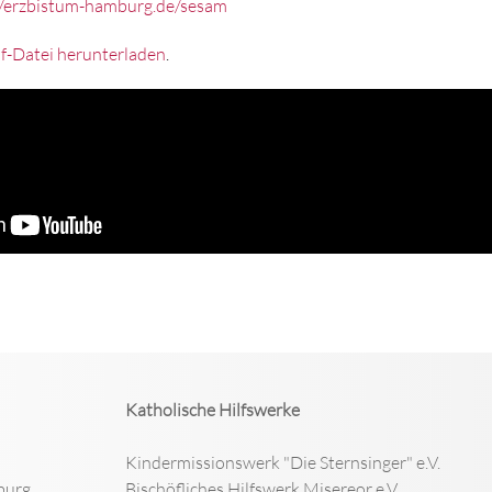
//erzbistum-hamburg.de/sesam
df-Datei herunterladen
.
Katholische Hilfswerke
Kindermissionswerk "Die Sternsinger" e.V.
burg
Bischöfliches Hilfswerk Misereor e.V.