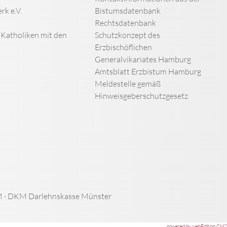
rk e.V.
Bistumsdatenbank
Rechtsdatenbank
n Katholiken mit den
Schutzkonzept des
Erzbischöflichen
Generalvikariates Hamburg
Amtsblatt Erzbistum Hamburg
Meldestelle gemäß
Hinweisgeberschutzgesetz
 · DKM Darlehnskasse Münster
powered by webEdition CMS