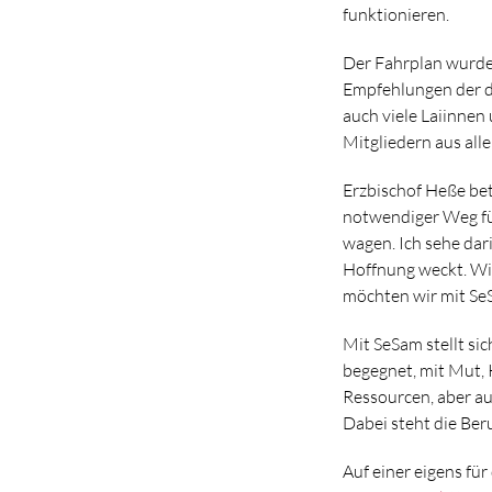
funktionieren.
Der Fahrplan wurde
Empfehlungen der d
auch viele Laiinnen
Mitgliedern aus all
Erzbischof Heße be
notwendiger Weg für
wagen. Ich sehe dar
Hoffnung weckt. Wir
möchten wir mit SeS
Mit SeSam stellt si
begegnet, mit Mut, 
Ressourcen, aber a
Dabei steht die Ber
Auf einer eigens fü