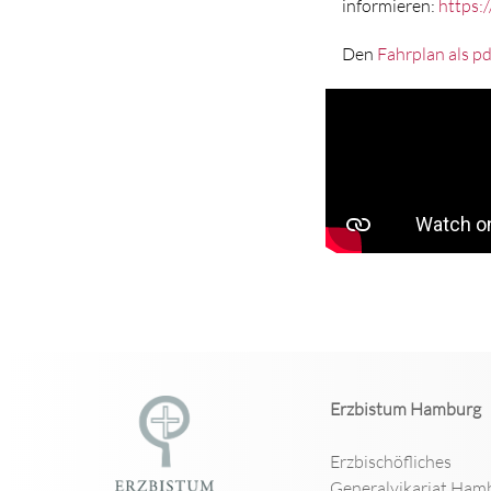
informieren:
https:
Den
Fahrplan als p
Erzbistum Hamburg
Erzbischöfliches
Generalvikariat Ham