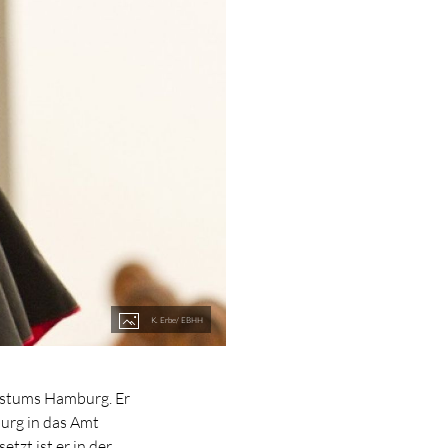
K. Erbe/ EBHH
bistums Hamburg. Er
urg in das Amt
tzt ist er in der