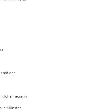
ken
s mit der
ium Johanneum in
m in Münster