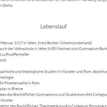
en-Doms.
Lebenslauf
 Februar 1927 in Velen, Kreis Borken (Westmünsterland)
such der Volksschule in Velen1938 Wechsel zum Gymnasium Bor
s Luftwaffenhelfer
enst
sophische und theologische Studien in Münster und Rom; Abschlus
heologie
54 Priesterweihe in Rom
plan in Rheine
äses des Bischöflichen Gymnasiums und Studienkonvikts Colleg
 Münster
rektor des Bischöflichen Theologenkonvikts Collegium Borromäu