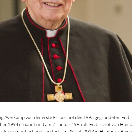
wig Averkamp war der erste Erzbischof des 1995 gegründeten Erz
er 1994 ernannt und am 7. Januar 1995 als Erzbischof von Hamb
de er emeritiert und verstarb am 29. Juli 2013 in Hamburg. Beigese